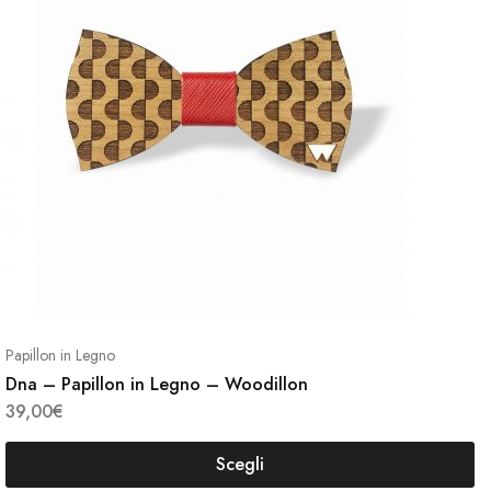
più
i.
varianti
Le
i
opzion
no
posso
e
essere
scelte
nella
a
pagina
del
tto
prodot
Papillon in Legno
Dna – Papillon in Legno – Woodillon
39,00
€
Scegli