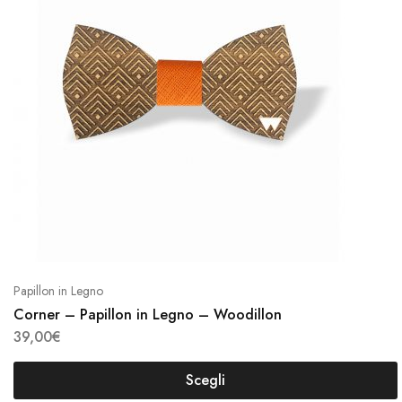
più
varian
Le
opzio
poss
esse
scelt
nella
pagi
del
prodo
Papillon in Legno
Corner – Papillon in Legno – Woodillon
39,00
€
Scegli