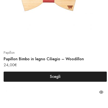
scelte
esse
nella
scelt
pagina
nella
del
pagi
prodotto
del
prodo
Papillon
Papillon Bimbo in legno Ciliegio – Woodillon
24,00
€
Scegli
Questo
prodotto
Ques
ha
prodo
più
ha
varianti.