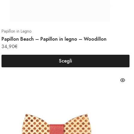
tto
prodot
Papillon in Legno
Papillon Beach – Papillon in legno – Woodillon
34,90
€
Scegli
Questo
prodotto
o
Quest
ha
tto
prodot
più
ha
varianti.
più
Le
i.
varianti
opzioni
Le
possono
i
opzion
essere
no
posso