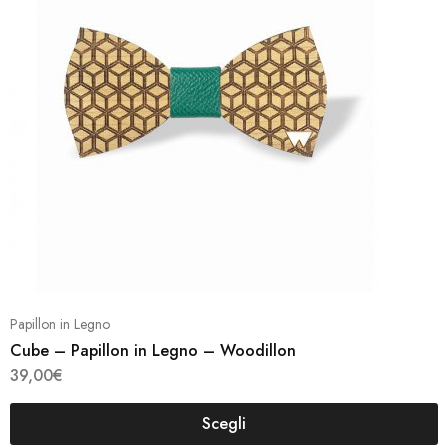
più
ti.
variant
Le
ni
opzion
ono
posso
re
esser
e
scelte
nella
na
pagin
del
tto
prodo
Papillon in Legno
Cube – Papillon in Legno – Woodillon
39,00
€
Scegli