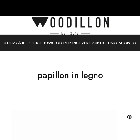
UTILIZZA IL CODICE 10WOOD PER RICEVERE SUBITO UNO SCONTO
papillon in legno
to
Quest
tto
prodo
ha