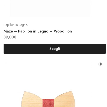
prodo
Papillon in Legno
Maze – Papillon in Legno – Woodillon
39,00
€
Scegli
Questo
prodotto
Ques
ha
prodo
più
ha
varianti.
più
Le
varian
opzioni
Le
possono
opzio
essere
poss