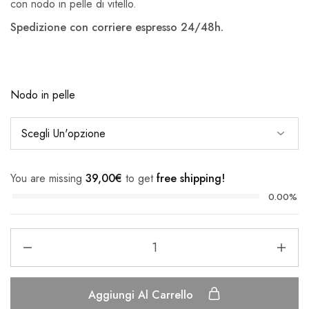
con nodo in pelle di vitello.
Spedizione con corriere espresso 24/48h.
Nodo in pelle
You are missing
39,00
€
to get
free shipping!
0.00%
Papillon
Beach
-
Papillon
Aggiungi Al Carrello
in