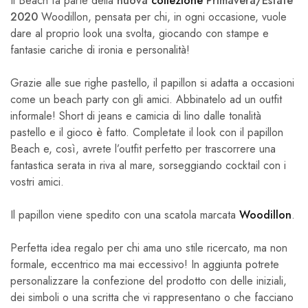
Il Beach fa parte della
nuova
collezione
Primavera/Estate
2020
Woodillon, pensata per chi, in ogni occasione, vuole
dare al proprio look una svolta, giocando con stampe e
fantasie cariche di ironia e personalità!
Grazie alle sue righe pastello, il papillon si adatta a occasioni
come un beach party con gli amici. Abbinatelo ad un outfit
informale! Short di jeans e camicia di lino dalle tonalità
pastello e il gioco è fatto. Completate il look con il papillon
Beach e, così, avrete l’outfit perfetto per trascorrere una
fantastica serata in riva al mare, sorseggiando cocktail con i
vostri amici.
Il papillon viene spedito con una scatola marcata
Woodillon
.
Perfetta idea regalo per chi ama uno stile ricercato, ma non
formale, eccentrico ma mai eccessivo! In aggiunta potrete
personalizzare la confezione del prodotto con delle iniziali,
dei simboli o una scritta che vi rappresentano o che facciano