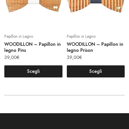
varianti.
varianti
Le
Le
opzioni
opzion
possono
posso
essere
essere
scelte
scelte
Papillon in Legno
Papillon in Legno
nella
nella
WOODILLON – Papillon in
WOODILLON – Papillon in
pagina
pagina
legno Pins
legno Prison
del
del
39,00
€
39,00
€
prodotto
prodot
Scegli
Scegli
Questo
Questo
prodotto
prodotto
ha
ha
più
più
varianti.
varianti.
Le
Le
opzioni
opzioni
possono
possono