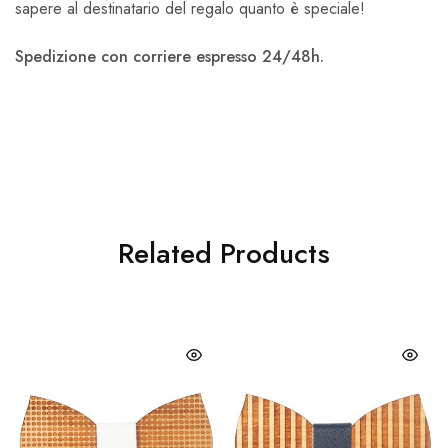
sapere al destinatario del regalo quanto è speciale!
Spedizione con corriere espresso 24/48h.
Related Products
Questo
Quest
prodotto
prodot
ha
ha
più
più