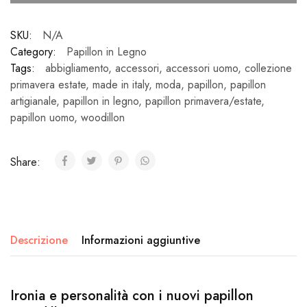
legno
-
SKU:
N/A
Woodillon
Category:
Papillon in Legno
quantità
Tags:
abbigliamento
,
accessori
,
accessori uomo
,
collezione
primavera estate
,
made in italy
,
moda
,
papillon
,
papillon
artigianale
,
papillon in legno
,
papillon primavera/estate
,
papillon uomo
,
woodillon
Share:
Descrizione
Informazioni aggiuntive
Ironia e personalità con i nuovi papillon