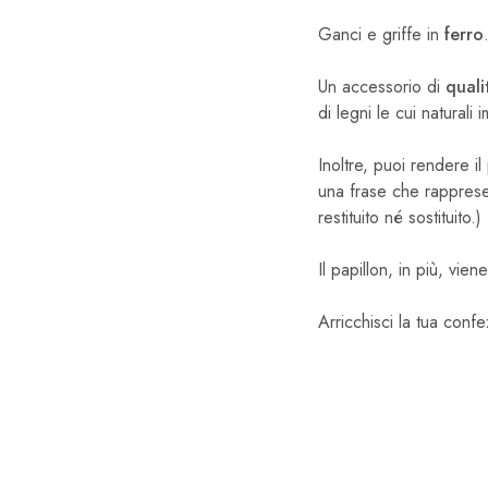
Ganci e griffe in
ferro
Un accessorio di
qual
di legni le cui natural
Inoltre, puoi rendere i
una frase che rappresen
restituito né sostituito.)
Il papillon, in più, vie
Arricchisci la tua confe