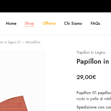
Home
Shop
Offerte
Chi Siamo
FAQs
lon in legno 01 – Woodillon
Papillon in Legno
Papillon i
29,00
€
Papillon 01 papillo
nodo in pelle di vitel
Spedizione con cor