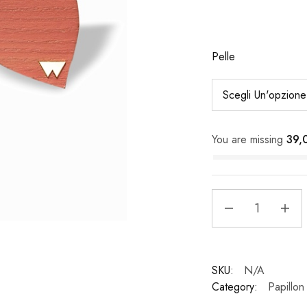
Pelle
You are missing
39,
Papillon
in
legno
01
-
SKU:
N/A
Woodillon
Category:
Papillon
quantità