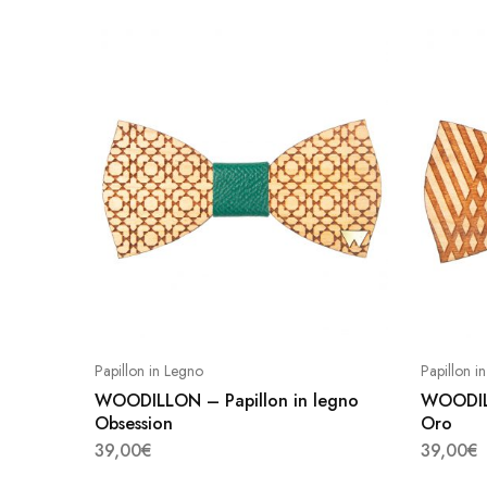
Questo
prodotto
ha
più
Papillon in Legno
Papillon i
varianti.
WOODILLON – Papillon in legno
WOODILL
Le
Obsession
Oro
opzioni
39,00
€
39,00
€
possono
Questo
Questo