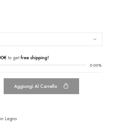
00
€
to get
free shipping!
0.00%
Aggiungi Al Carrello
 in Legno