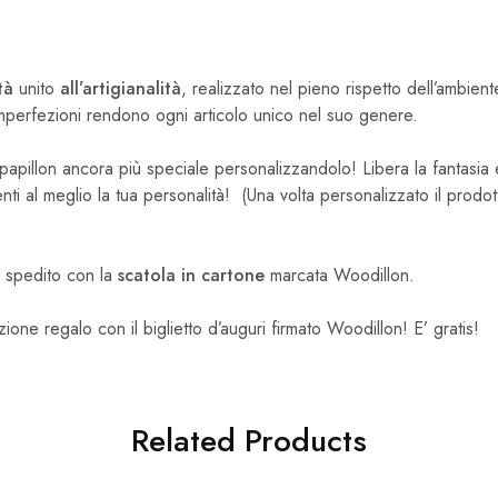
.
ità
unito
all’artigianalità
, realizzato nel pieno rispetto dell’ambient
i imperfezioni rendono ogni articolo unico nel suo genere.
l papillon ancora più speciale personalizzandolo! Libera la fantasia 
ti al meglio la tua personalità! (Una volta personalizzato il prod
ne spedito con la
scatola in cartone
marcata Woodillon.
zione regalo con il biglietto d’auguri firmato Woodillon! E’ gratis!
Related Products