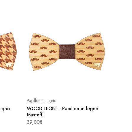
Questo
prodotto
ha
più
Papillon in Legno
Papillon 
varianti.
legno
WOODILLON – Papillon in legno
WOODIL
Le
Mustaffi
Queen
opzioni
39,00
€
39,00
€
possono
Questo
Questo