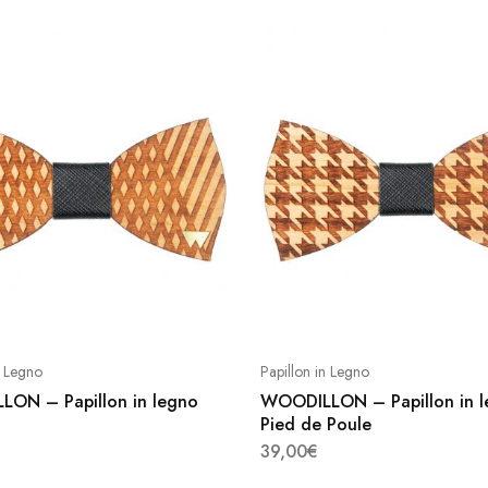
Questo
Questo
prodotto
prodotto
ha
ha
più
più
n Legno
Papillon in Legno
varianti.
varianti.
ON – Papillon in legno
WOODILLON – Papillon in 
Le
Le
Pied de Poule
opzioni
opzioni
39,00
€
possono
possono
Questo