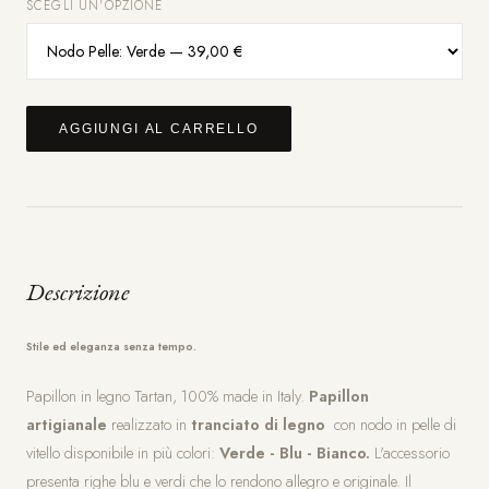
SCEGLI UN'OPZIONE
AGGIUNGI AL CARRELLO
Descrizione
Stile ed eleganza senza tempo.
Papillon in legno Tartan, 100% made in Italy.
Papillon
artigianale
realizzato in
tranciato di legno
con nodo in pelle di
vitello disponibile in più colori:
Verde - Blu - Bianco.
L'accessorio
presenta righe blu e verdi che lo rendono allegro e originale. Il