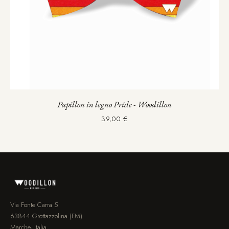
Papillon in legno Pride - Woodillon
39,00 €
Via Fonte Carra 5
63844 Grottazzolina (FM)
Marche, Italia