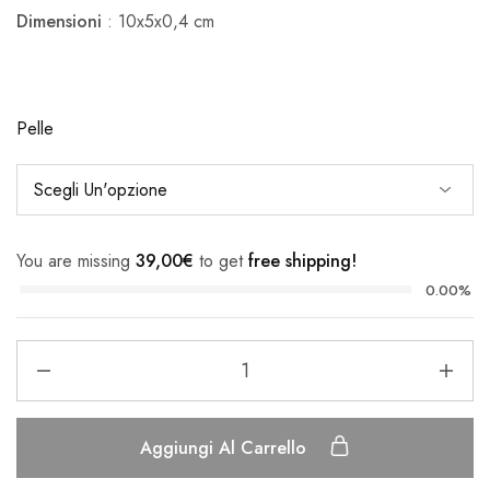
Dimensioni
: 10x5x0,4 cm
Pelle
You are missing
39,00
€
to get
free shipping!
0.00%
Papillon
in
legno
Egg
Aggiungi Al Carrello
-
Woodillon