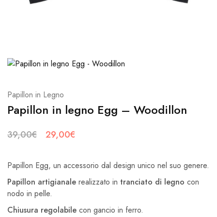
Papillon in Legno
Papillon in legno Egg – Woodillon
Il
Il
39,00
€
29,00
€
prezzo
prezzo
originale
attuale
Papillon Egg, un accessorio dal design unico nel suo genere.
era:
è:
Papillon artigianale
realizzato in
tranciato di legno
con
39,00€.
29,00€.
nodo in pelle.
Chiusura regolabile
con gancio in ferro.