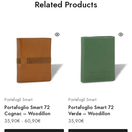
Related Products
Questo
Quest
prodotto
prodot
ha
ha
più
più
varianti.
varianti
Le
Le
opzioni
opzion
possono
posso
essere
essere
scelte
scelte
Portafogli Smart
Portafogli Smart
nella
nella
Portafoglio Smart 72
Portafoglio Smart 72
pagina
pagina
Cognac – Woodillon
Verde – Woodillon
del
del
Fascia
35,90
€
-
60,90
€
35,90
€
prodotto
prodot
di