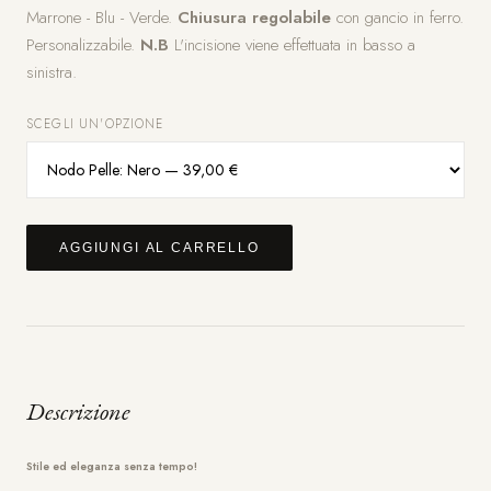
Marrone - Blu - Verde.
Chiusura regolabile
con gancio in ferro.
Personalizzabile.
N.B
L'incisione viene effettuata in basso a
sinistra.
SCEGLI UN'OPZIONE
AGGIUNGI AL CARRELLO
Descrizione
Stile ed eleganza senza tempo!