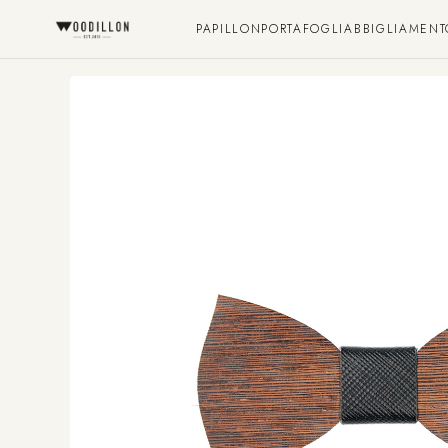
HOME
/ PAPILLON BIMBO IN LEGNO WENGÈ - WOODILLON
PAPILLON
PORTAFOGLI
ABBIGLIAMENT