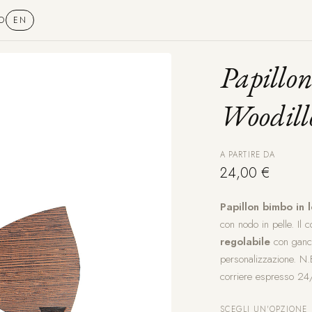
O
EN
Papillon
Woodill
A PARTIRE DA
24,00 €
Papillon bimbo in
con nodo in pelle. Il 
regolabile
con ganci
personalizzazione. N.B
corriere espresso 24
SCEGLI UN'OPZIONE