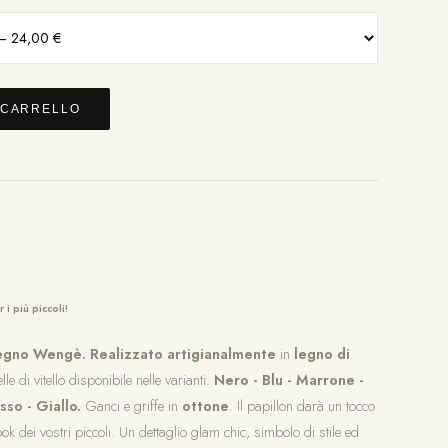
 CARRELLO
 i più piccoli!
legno Wengè.
Realizzato artigianalmente
in
legno di
le di vitello disponibile nelle varianti:
Nero - Blu - Marrone -
sso - Giallo.
Ganci e griffe in
ottone
. Il papillon darà un tocco
look dei vostri piccoli. Un dettaglio glam chic, simbolo di stile ed